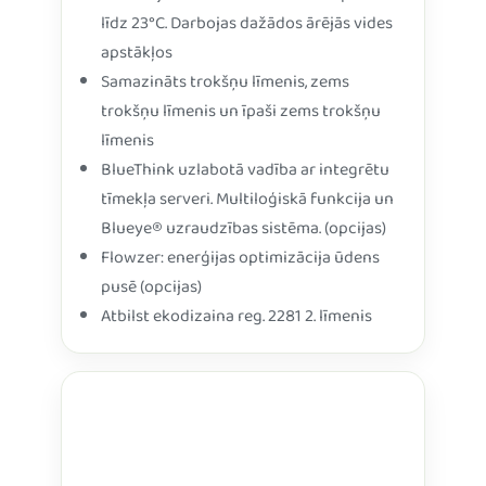
līdz 23°C. Darbojas dažādos ārējās vides
apstākļos
Samazināts trokšņu līmenis, zems
trokšņu līmenis un īpaši zems trokšņu
līmenis
BlueThink uzlabotā vadība ar integrētu
tīmekļa serveri. Multiloģiskā funkcija un
Blueye® uzraudzības sistēma. (opcijas)
Flowzer: enerģijas optimizācija ūdens
pusē (opcijas)
Atbilst ekodizaina reg. 2281 2. līmenis