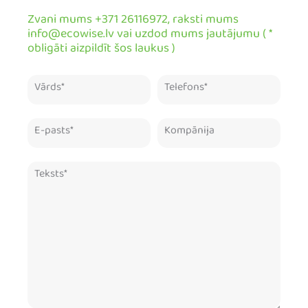
Zvani mums +371 26116972, raksti mums
info@ecowise.lv vai uzdod mums jautājumu ( *
obligāti aizpildīt šos laukus )