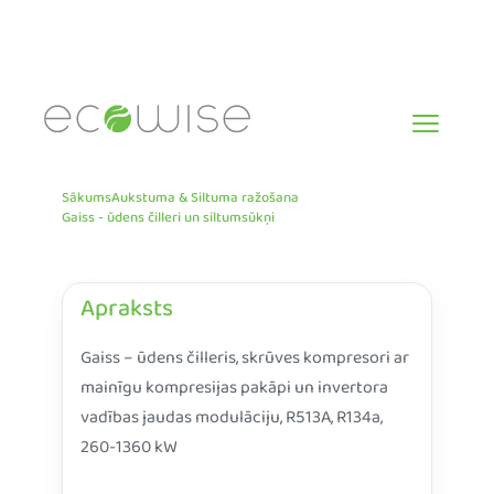
Skip
to
content
Sākums
Aukstuma & Siltuma ražošana
Gaiss - ūdens čilleri un siltumsūkņi
Apraksts
Gaiss – ūdens čilleris, skrūves kompresori ar
mainīgu kompresijas pakāpi un invertora
vadības jaudas modulāciju, R513A, R134a,
260-1360 kW