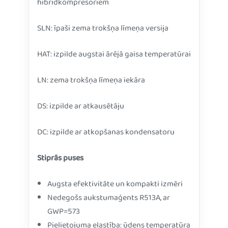
hibrīdkompresoriem
SLN: īpaši zema trokšņa līmeņa versija
HAT: izpilde augstai ārējā gaisa temperatūrai
LN: zema trokšņa līmeņa iekāra
DS: izpilde ar atkausētāju
DC: izpilde ar atkopšanas kondensatoru
Stiprās puses
Augsta efektivitāte un kompakti izmēri
Nedegošs aukstumaģents R513A, ar
GWP=573
Pielietojuma elastība: ūdens temperatūra