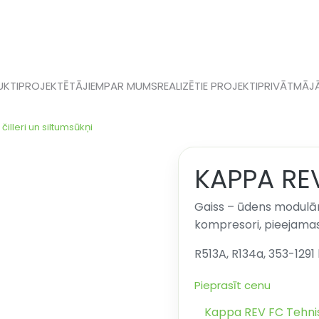
KTI
PROJEKTĒTĀJIEM
PAR MUMS
REALIZĒTIE PROJEKTI
PRIVĀTMĀJ
čilleri un siltumsūkņi
KAPPA RE
Gaiss – ūdens modulāra
kompresori, pieejamas
R513A, R134a, 353-1291
Pieprasīt cenu
Kappa REV FC Tehnis