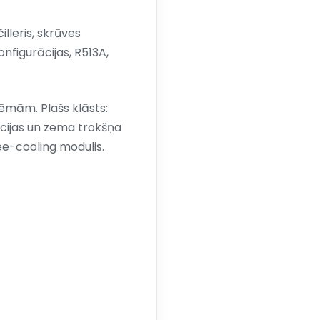
lleris, skrūves
nfigurācijas, R513A,
tēmām. Plašs klāsts:
cijas un zema trokšņa
ee-cooling modulis.