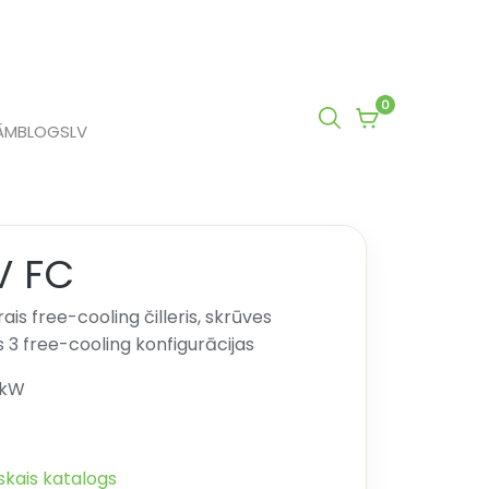
0
0
ĀM
BLOGS
LV
items
in
cart
V FC
is free-cooling čilleris, skrūves
 3 free-cooling konfigurācijas
 kW
kais katalogs