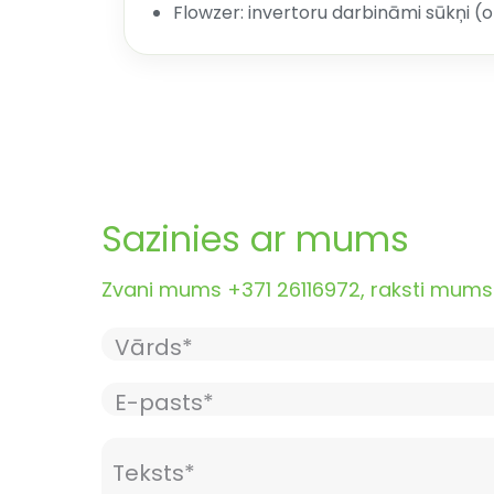
Flowzer: invertoru darbināmi sūkņi (o
Sazinies ar mums
Zvani mums +371 26116972, raksti mums i