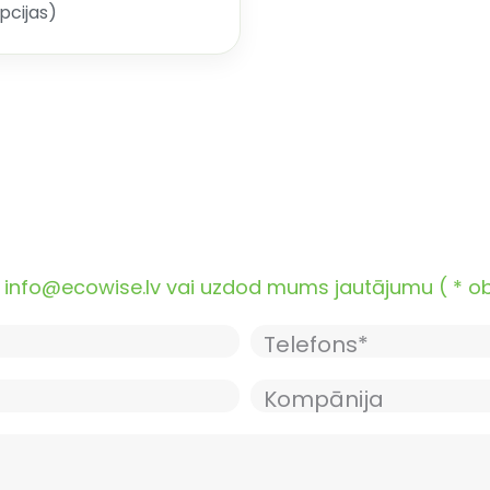
pcijas)
nfo@ecowise.lv vai uzdod mums jautājumu ( * oblig