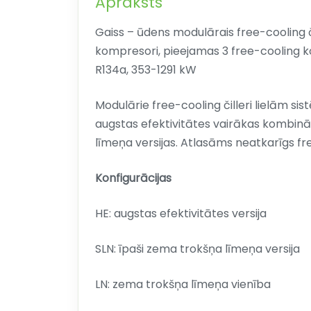
Apraksts
Gaiss – ūdens modulārais free-cooling či
kompresori, pieejamas 3 free-cooling ko
R134a, 353-1291 kW
Modulārie free-cooling čilleri lielām sis
augstas efektivitātes vairākas kombinā
līmeņa versijas. Atlasāms neatkarīgs fr
Konfigurācijas
HE: augstas efektivitātes versija
SLN: īpaši zema trokšņa līmeņa versija
LN: zema trokšņa līmeņa vienība