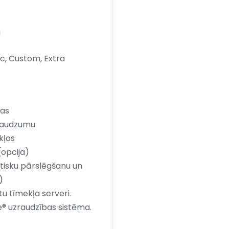
u
c, Custom, Extra
jas
daudzumu
kļos
(opcija)
tisku pārslēgšanu un
)
u tīmekļa serveri.
ye® uzraudzības sistēma.