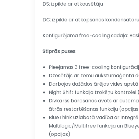
DS: izpilde ar atkausētāju
DC: izpilde ar atkopšanas kondensator
Konfigurējama free-cooling sadaļa: Basi
Stiprās puses
Pieejamas 3 free-cooling konfigurāci
Dzesētājs ar zemu aukstumaģenta 
Darbojas dažādos ārējos vides apstā
Night Shift funkcija trokšņu kontrolei 
Divkāršs barošanas avots ar automā
ātrās restartēšanas funkciju (opcijas
BlueThink uzlabotā vadība ar integrēt
Multilogic/Multifree funkcija un Blue
(opcijas)