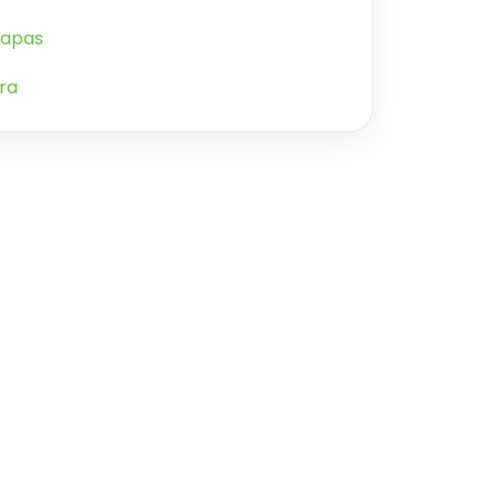
lapas
ra