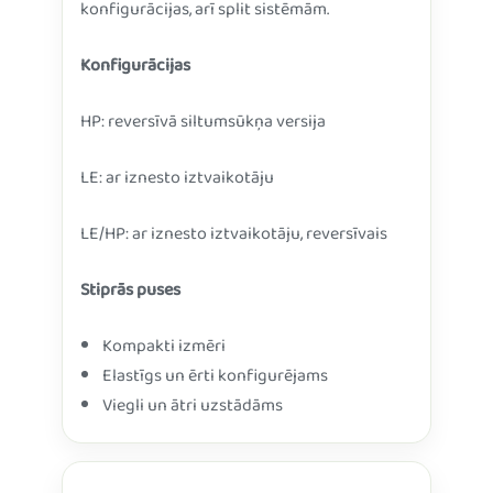
konfigurācijas, arī split sistēmām.
Konfigurācijas
HP: reversīvā siltumsūkņa versija
LE: ar iznesto iztvaikotāju
LE/HP: ar iznesto iztvaikotāju, reversīvais
Stiprās puses
Kompakti izmēri
Elastīgs un ērti konfigurējams
Viegli un ātri uzstādāms