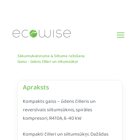
Skip
to
content
Sākums
Aukstuma & Siltuma ražošana
Gaiss - ūdens čilleri un siltumsūkņi
Apraksts
Kompakts gaiss – ūdens čilleris un
reversīvais siltumsūknis, spirāles
kompresori, R410A, 6-40 kW
Kompakti čilleri un siltumsūkņi. Dažādas