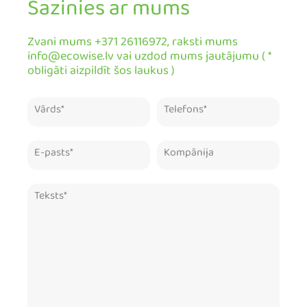
Sazinies ar mums
Zvani mums +371 26116972, raksti mums
info@ecowise.lv vai uzdod mums jautājumu ( *
obligāti aizpildīt šos laukus )