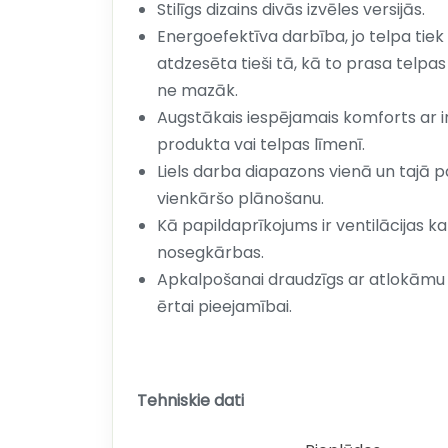
Stilīgs dizains divās izvēles versijās.
Energoefektīva darbība, jo telpa tiek 
atdzesēta tieši tā, kā to prasa telpas
ne mazāk.
Augstākais iespējamais komforts ar i
produkta vai telpas līmenī.
Liels darba diapazons vienā un tajā 
vienkāršo plānošanu.
Kā papildaprīkojums ir ventilācijas k
nosegkārbas.
Apkalpošanai draudzīgs ar atlokām
ērtai pieejamībai.
Tehniskie dati