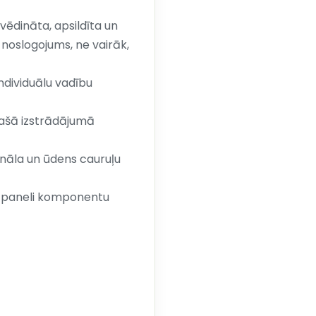
vēdināta, apsildīta un
 noslogojums, ne vairāk,
ndividuālu vadību
pašā izstrādājumā
anāla un ūdens cauruļu
u paneli komponentu