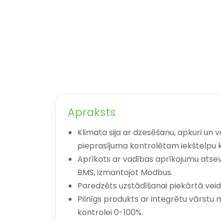
Apraksts
Klimata sija ar dzesēšanu, apkuri un ve
pieprasījuma kontrolētam iekštelpu 
Aprīkots ar vadības aprīkojumu atsevi
BMS, izmantojot Modbus.
Paredzēts uzstādīšanai piekārtā veidā 
Pilnīgs produkts ar integrētu vārstu
kontrolei 0-100%.