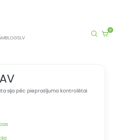
0
0
ĀM
BLOGS
LV
items
in
cart
VAV
ta sija pēc pieprasījuma kontrolētai
apas
ija