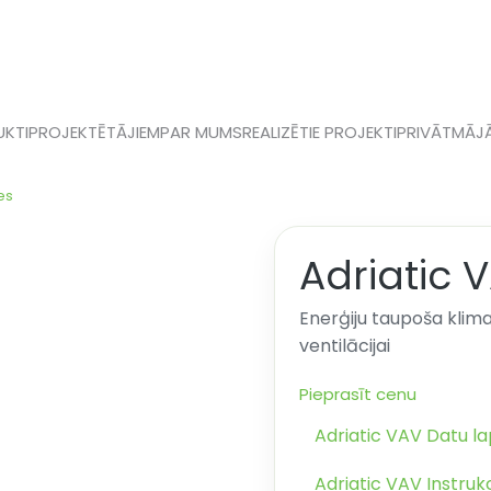
KTI
PROJEKTĒTĀJIEM
PAR MUMS
REALIZĒTIE PROJEKTI
PRIVĀTMĀJ
es
Adriatic 
Enerģiju taupoša klima
ventilācijai
Pieprasīt cenu
Adriatic VAV Datu l
Adriatic VAV Instrukc