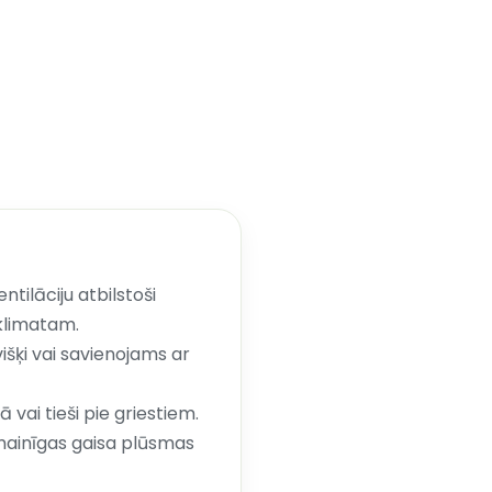
ntilāciju atbilstoši
klimatam.
šķi vai savienojams ar
vai tieši pie griestiem.
 mainīgas gaisa plūsmas