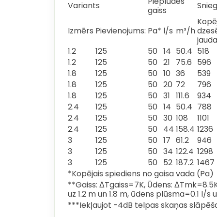
Pieplūdes
Variants
Snie
gaiss
Kopē
Izmērs
Pievienojums:
Pa*
l/s
m³/h
dzes
jaud
1.2
125
50
14
50.4
518
1.2
125
50
21
75.6
596
1.8
125
50
10
36
539
1.8
125
50
20
72
796
1.8
125
50
31
111.6
934
2.4
125
50
14
50.4
788
2.4
125
50
30
108
1101
2.4
125
50
44
158.4
1236
3
125
50
17
61.2
946
3
125
50
34
122.4
1298
3
125
50
52
187.2
1467
*Kopējais spiediens no gaisa vada (Pa)
**Gaiss: ΔTgaiss=7K, Ūdens: ΔTmk=8.5K
uz 1.2 m un 1.8 m, ūdens plūsma=0.1 l/s 
***Iekļaujot -4dB telpas skaņas slāpē