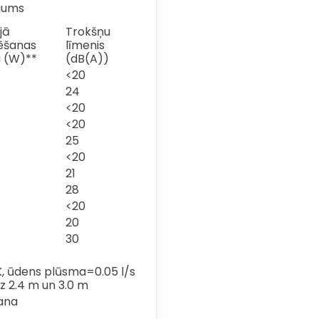
gums
jā
Trokšņu
ēšanas
līmenis
a (W)**
(dB(A))
<20
24
<20
<20
25
<20
21
28
<20
20
30
, ūdens plūsma=0.05 l/s
uz 2.4 m un 3.0 m
šana