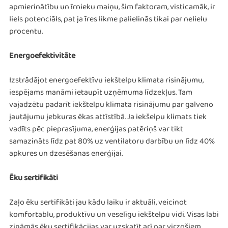
apmierinātību un īrnieku maiņu, šim faktoram, visticamāk, ir
liels potenciāls, pat ja īres likme palielinās tikai par nelielu
procentu.
Energoefektivitāte
Izstrādājot energoefektīvu iekštelpu klimata risinājumu,
iespējams manāmi ietaupīt uzņēmuma līdzekļus. Tam
vajadzētu padarīt iekštelpu klimata risinājumu par galveno
jautājumu jebkuras ēkas attīstībā. Ja iekšelpu klimats tiek
vadīts pēc pieprasījuma, enerģijas patēriņš var tikt
samazināts līdz pat 80% uz ventilatoru darbību un līdz 40%
apkures un dzesēšanas enerģijai.
Ēku sertifikāti
Zaļo ēku sertifikāti jau kādu laiku ir aktuāli, veicinot
komfortablu, produktīvu un veselīgu iekštelpu vidi. Visas labi