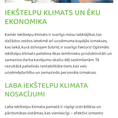
IEKŠTELPU KLIMATS UN ĒKU
EKONOMIKA
Kamēr iekštelpu klimats ir svarīgs mūsu labklājībai, tas
dažādos veidos ietekmē arī uzņēmuma kopējās izmaksas,
kas laikā, kurā dzīvojam šobrīd, ir svarīgs faktors! Optimāls
iekštelpu klimats palielina ēkas iemītnieku produktivitāti un
samazina darba kavējumu skaitu dēļ saslimšanām. Tā
rezultātā palielinās rentabilitāte tiem, kas veic
uzņēmējdarbību un samazinās personāla izmaksas.
LABA IEKŠTELPU KLIMATA
NOSACĪJUMI
Laba iekštelpu klimata pamatā ir rūpīgi izstrādātas un
pārdomātas sistēmas, kas vienlaicīgi – efektīvi izmanto