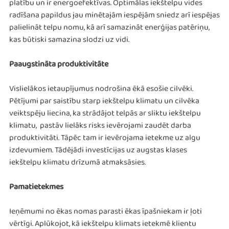
platību un ir energoefektīvas. Optimālas iekštelpu vides
radīšana papildus jau minētajām iespējām sniedz arī iespējas
palielināt telpu nomu, kā arī samazināt enerģijas patēriņu,
kas būtiski samazina slodzi uz vidi.
Paaugstināta produktivitāte
Vislielākos ietaupījumus nodrošina ēkā esošie cilvēki.
Pētījumi par saistību starp iekštelpu klimatu un cilvēka
veiktspēju liecina, ka strādājot telpās ar sliktu iekštelpu
klimatu, pastāv lielāks risks ievērojami zaudēt darba
produktivitāti. Tāpēc tam ir ievērojama ietekme uz algu
izdevumiem. Tādējādi investīcijas uz augstas klases
iekštelpu klimatu drīzumā atmaksāsies.
Pamatietekmes
Ieņēmumi no ēkas nomas parasti ēkas īpašniekam ir ļoti
vērtīgi. Aplūkojot, kā iekštelpu klimats ietekmē klientu