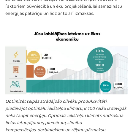
zināmās ēku sertifikācijas var uzskatīt arī par virzošiem
faktoriem būvniecībā un ēku projektēšanā, lai samazinātu
enerģijas patēriņu un līdz ar to arī izmaksas.
Optimizēt telpās strādājošo cilvēku produktivitāti,
piedāvājot optimālu iekštelpu klimatu, ir 100 reižu izdevīgāk
nekā taupīt enerģiju. Optimāls iekštelpu klimats nodrošina
lielus ietaupījumus, piemēram, slimību
kompensācijas darbiniekiem un rēķinu pārmaksu.