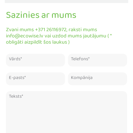
Sazinies ar mums
Zvani mums +371 26116972, raksti mums
info@ecowise.lv vai uzdod mums jautājumu ( *
obligāti aizpildīt šos laukus )