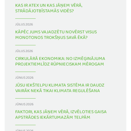
KAS IR ATEX UN KAS JĀŅEM VĒRĀ,
STRĀDĀJOTBĪSTAMĀS VIDĒS?
JŪLIJS 2026
KĀPĒC JUMS VAJADZĒTU NOVĒRST VISUS
MONOTONOS TROKŠŅUS SAVĀ ĒKĀ?
JŪLIJS 2026
CIRKULĀRĀ EKONOMIKA: NO IZMĒĢINĀJUMA
PROJEKTIEMLĪDZ RŪPNIECISKAM MĒROGAM
JŪNIJS 2026
JŪSU IEKŠTELPU KLIMATA SISTĒMA IR DAUDZ
VAIRĀK NEKĀ TIKAI KLIMATA REGULĒŠANA
JŪNIJS 2026
FAKTORI, KAS JĀŅEM VĒRĀ, IZVĒLOTIES GAISA
APSTRĀDES IEKĀRTUMAZĀM TELPĀM