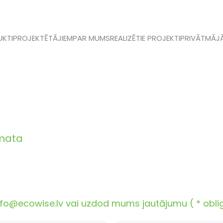
KTI
PROJEKTĒTĀJIEM
PAR MUMS
REALIZĒTIE PROJEKTI
PRIVĀTMĀJ
āmata
o@ecowise.lv vai uzdod mums jautājumu ( * obligāt