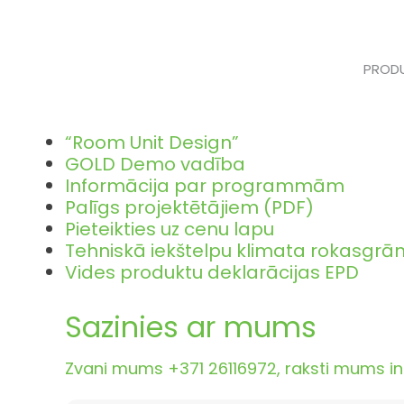
Skip
to
content
PRODU
“Room Unit Design”
GOLD Demo vadība
Informācija par programmām
Palīgs projektētājiem (PDF)
Pieteikties uz cenu lapu
Tehniskā iekštelpu klimata rokasgr
Vides produktu deklarācijas EPD
Sazinies ar mums
Zvani mums +371 26116972, raksti mums inf