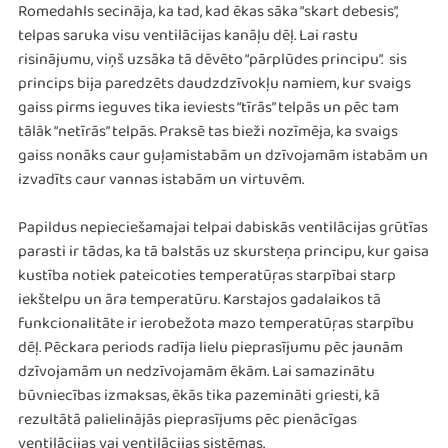
Romedahls secināja, ka tad, kad ēkas sāka “skart debesis”,
telpas saruka visu ventilācijas kanāļu dēļ. Lai rastu
risinājumu, viņš uzsāka tā dēvēto “pārplūdes principu”. sis
princips bija paredzēts daudzdzīvokļu namiem, kur svaigs
gaiss pirms ieguves tika ieviests “tīrās” telpās un pēc tam
tālāk “netīrās” telpās. Praksē tas bieži nozīmēja, ka svaigs
gaiss nonāks caur guļamistabām un dzīvojamām istabām un
izvadīts caur vannas istabām un virtuvēm.
Papildus nepieciešamajai telpai dabiskās ventilācijas grūtīas
parasti ir tādas, ka tā balstās uz skursteņa principu, kur gaisa
kustība notiek pateicoties temperatūŗas starpībai starp
iekštelpu un āra temperatūru. Karstajos gadalaikos tā
funkcionalitāte ir ierobežota mazo temperatūŗas starpību
dēļ. Pēckara periods radīja lielu pieprasījumu pēc jaunām
dzīvojamām un nedzīvojamām ēkām. Lai samazinātu
būvniecības izmaksas, ēkās tika pazemināti griesti, kā
rezultātā palielinājās pieprasījums pēc pienācīgas
ventilācijas vai ventilācijas sistēmas.