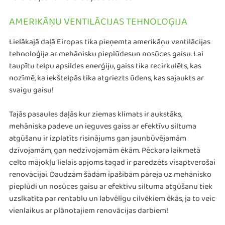
AMERIKĀŅU VENTILĀCIJAS TEHNOLOĢIJA
Lielākajā daļā Eiropas tika pieņemta amerikāņu ventilācijas
tehnoloģija ar mehānisku pieplūdesun nosūces gaisu. Lai
taupītu telpu apsildes enerģiju, gaiss tika recirkulēts, kas
nozīmē, ka iekštelpās tika atgriezts ūdens, kas sajaukts ar
svaigu gaisu!
Tajās pasaules daļās kur ziemas klimats ir aukstāks,
mehāniska padeve un ieguves gaiss ar efektīvu siltuma
atgūšanu ir izplatīts risinājums gan jaunbūvējamām
dzīvojamām, gan nedzīvojamām ēkām. Pēckara laikmetā
celto mājokļu lielais apjoms tagad ir paredzēts visaptverošai
renovācijai. Daudzām šādām īpašībām pāreja uz mehānisko
pieplūdi un nosūces gaisu ar efektīvu siltuma atgūšanu tiek
uzslkatīta par rentablu un labvēlīgu cilvēkiem ēkās, ja to veic
vienlaikus ar plānotajiem renovācijas darbiem!