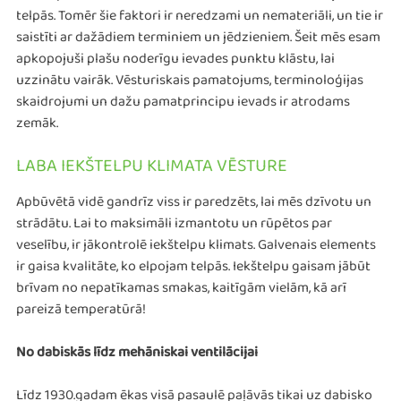
telpās. Tomēr šie faktori ir neredzami un nemateriāli, un tie ir
saistīti ar dažādiem terminiem un jēdzieniem. Šeit mēs esam
apkopojuši plašu noderīgu ievades punktu klāstu, lai
uzzinātu vairāk. Vēsturiskais pamatojums, terminoloģijas
skaidrojumi un dažu pamatprincipu ievads ir atrodams
zemāk.
LABA IEKŠTELPU KLIMATA VĒSTURE
Apbūvētā vidē gandrīz viss ir paredzēts, lai mēs dzīvotu un
strādātu. Lai to maksimāli izmantotu un rūpētos par
veselību, ir jākontrolē iekštelpu klimats. Galvenais elements
ir gaisa kvalitāte, ko elpojam telpās. Iekštelpu gaisam jābūt
brīvam no nepatīkamas smakas, kaitīgām vielām, kā arī
pareizā temperatūrā!
No dabiskās līdz mehāniskai ventilācijai
Līdz 1930.gadam ēkas visā pasaulē paļāvās tikai uz dabisko