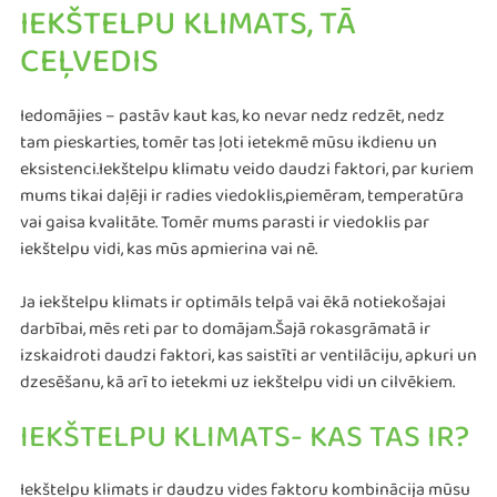
IEKŠTELPU KLIMATS, TĀ
CEĻVEDIS
Iedomājies – pastāv kaut kas, ko nevar nedz redzēt, nedz
tam pieskarties, tomēr tas ļoti ietekmē mūsu ikdienu un
eksistenci.Iekštelpu klimatu veido daudzi faktori, par kuriem
mums tikai daļēji ir radies viedoklis,piemēram, temperatūra
vai gaisa kvalitāte. Tomēr mums parasti ir viedoklis par
iekštelpu vidi, kas mūs apmierina vai nē.
Ja iekštelpu klimats ir optimāls telpā vai ēkā notiekošajai
darbībai, mēs reti par to domājam.Šajā rokasgrāmatā ir
izskaidroti daudzi faktori, kas saistīti ar ventilāciju, apkuri un
dzesēšanu, kā arī to ietekmi uz iekštelpu vidi un cilvēkiem.
IEKŠTELPU KLIMATS- KAS TAS IR?
Iekštelpu klimats ir daudzu vides faktoru kombinācija mūsu