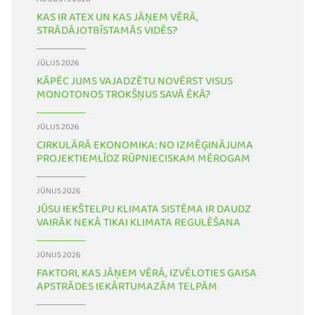
AUGUSTS 2026
KAS IR ATEX UN KAS JĀŅEM VĒRĀ,
STRĀDĀJOTBĪSTAMĀS VIDĒS?
JŪLIJS 2026
KĀPĒC JUMS VAJADZĒTU NOVĒRST VISUS
MONOTONOS TROKŠŅUS SAVĀ ĒKĀ?
JŪLIJS 2026
CIRKULĀRĀ EKONOMIKA: NO IZMĒĢINĀJUMA
PROJEKTIEMLĪDZ RŪPNIECISKAM MĒROGAM
JŪNIJS 2026
JŪSU IEKŠTELPU KLIMATA SISTĒMA IR DAUDZ
VAIRĀK NEKĀ TIKAI KLIMATA REGULĒŠANA
JŪNIJS 2026
FAKTORI, KAS JĀŅEM VĒRĀ, IZVĒLOTIES GAISA
APSTRĀDES IEKĀRTUMAZĀM TELPĀM