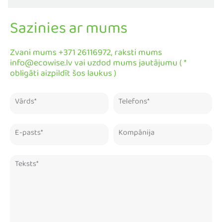
Sazinies ar mums
Zvani mums +371 26116972, raksti mums
info@ecowise.lv vai uzdod mums jautājumu ( *
obligāti aizpildīt šos laukus )