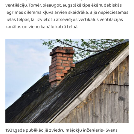
ventilāciju. Tomēr, pieaugot, augstākā tipa ēkām, dabiskās
iegrimes dilemma kļuva arvien skaidrāka. Bija nepieciešamas
lielas telpas, lai izvietotu atsevišķus vertikālus ventilācijas
kanālus un vienu kanālu katrā telpā.
1931.gada publikācijā zviedru mājokļu inženieris- Svens