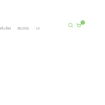
0
0
MĀJĀM
BLOGS
LV
items
in
cart