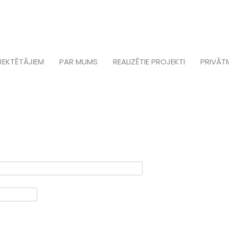
JEKTĒTĀJIEM
PAR MUMS
REALIZĒTIE PROJEKTI
PRIVĀT