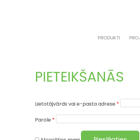
Skip
to
content
PRODUKTI
PRO
PIETEIKŠANĀS
Obligāts
Lietotājvārds vai e-pasta adrese
*
Obligāts
Parole
*
Pieslēgties
Atcerēties mani